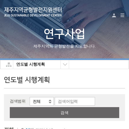
로그
연구사업
제주지역의균형발전을지원합니다.
연도별시행계획
연도별시행계획
검색어
검색범위
[게시물
입력
검색
검색]