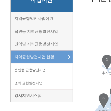
사업지원
지역균형발전사업이란
읍면동지역균형발전사업
권역별지역균형발전사업
읍면동
지역균형발전사업현황
균형발
1
사업
읍면동균형발전사업
추자
권역균형발전사업
(2016년)이도1동동네음
강사지원시스템
문화프로그램제공및문화카
8
문화여가서비스수준을제고.