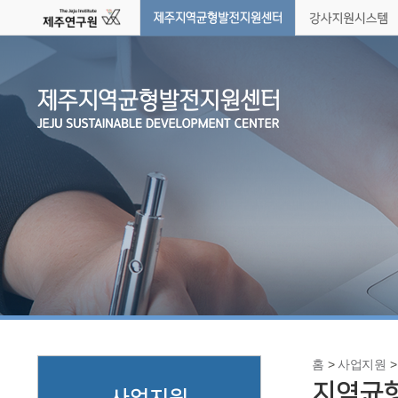
제주연구원
제주지역균형발전지원센
강
홈
>
사업지원
지역균