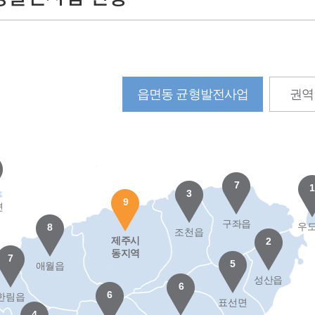
읍면동균형발전사업
권역
전
7
1
3
9
면
구좌읍
우
8
조천읍
제주시
2
악협동조합사업
(2016년)문화로만드는마을이야기사업
동지역
7
5
애월읍
페운영을통해지역의
청소년층부터고령자까지함께하는프로그램
성산읍
6
문화를중심으로한지역공동체를형성합니다.
6
한림읍
표선면
4