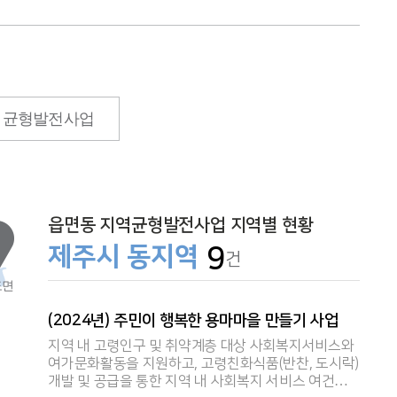
균형발전사업
읍면동지역균형발전사업지역별현황
제주시동지역
9
건
도면
(2024년)주민이행복한용마마을만들기사업
(2
을통해
지역내고령인구및취약계층대상사회복지서비스와
지역
여가문화활동을지원하고,고령친화식품(반찬,도시락)
프로
개발및공급을통한지역내사회복지서비스여건
제공합