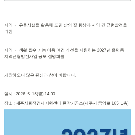
지역내유휴시설을활용해도민삶의질향상과지역간균형발전을
위한
지역내생활필수기능이용여건개선을지원하는2027년읍면동
지역균형발전사업공모설명회를
개최하오니많은관심과참여바랍니다.
일시:2026.6.15(월)14:00
장소:제주사회적경제지원센터몬딱가공소(제주시중앙로165,1층)